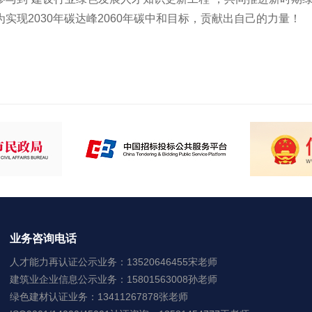
现2030年碳达峰2060年碳中和目标，贡献出自己的力量！
业务咨询电话
人才能力再认证公示业务：13520646455宋老师
建筑业企业信息公示业务：15801563008孙老师
绿色建材认证业务：13411267878张老师